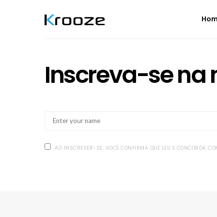
Ho
Inscreva-se na 
AO INSCREVER-SE, VOCÊ CONFIRMA QUE LEU E CONCORDA C