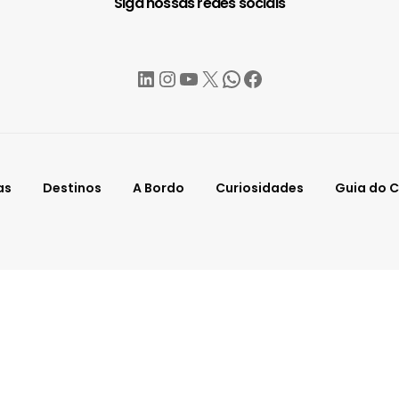
Siga nossas redes sociais
LinkedIn
Instagram
YouTube
X
WhatsApp
Facebook
as
Destinos
A Bordo
Curiosidades
Guia do C