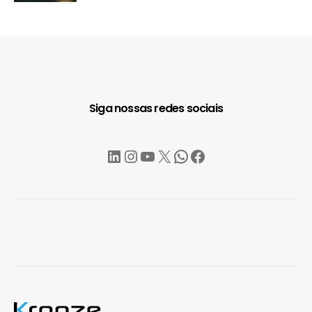
Siga nossas redes sociais
LinkedIn
Instagram
YouTube
X
WhatsApp
Facebook