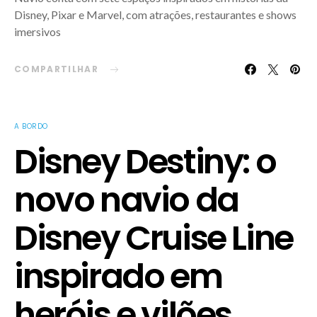
Disney, Pixar e Marvel, com atrações, restaurantes e shows
imersivos
COMPARTILHAR
A BORDO
Disney Destiny: o
novo navio da
Disney Cruise Line
inspirado em
heróis e vilões