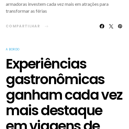
armadoras investem cada vez mais em atrações para
transformar as férias
COMPARTILHAR
A BORDO
Experiências
gastronômicas
ganham cada vez
mais destaque
em viagens de