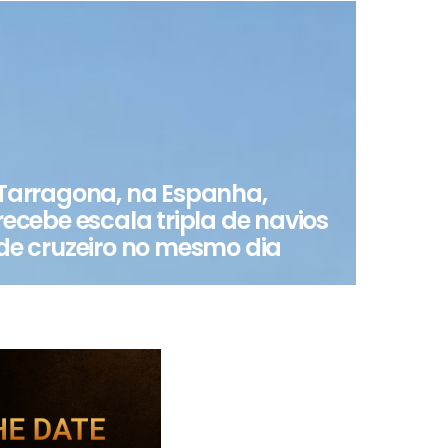
Tarragona, na Espanha,
recebe escala tripla de navios
de cruzeiro no mesmo dia