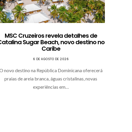
MSC Cruzeiros revela detalhes de
Novo 
Catalina Sugar Beach, novo destino no
a con
Caribe
6 DE AGOSTO DE 2026
O novo destino na República Dominicana oferecerá
O Alma
praias de areia branca, águas cristalinas, novas
embarqu
experiências em…