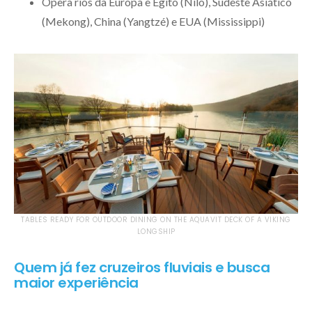
Opera rios da Europa e Egito (Nilo), Sudeste Asiático
(Mekong), China (Yangtzé) e EUA (Mississippi)
TABLES READY FOR OUTDOOR DINING ON THE AQUAVIT DECK OF A VIKING
LONGSHIP
Quem já fez cruzeiros fluviais e busca
maior experiência