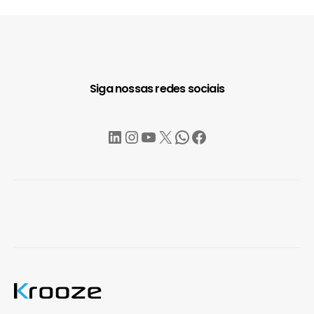
Siga nossas redes sociais
LinkedIn
Instagram
YouTube
X
WhatsApp
Facebook