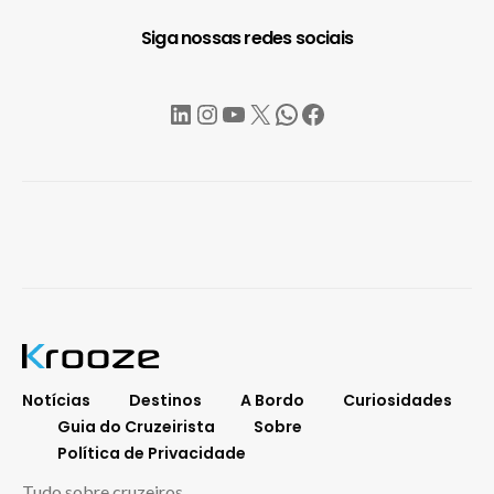
Siga nossas redes sociais
LinkedIn
Instagram
YouTube
X
WhatsApp
Facebook
Notícias
Destinos
A Bordo
Curiosidades
Guia do Cruzeirista
Sobre
Política de Privacidade
Tudo sobre cruzeiros