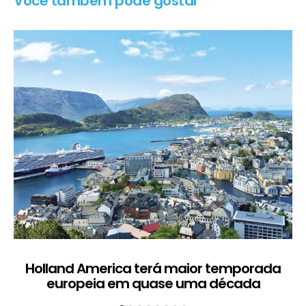
Você também pode gostar
Holland America terá maior temporada
H
europeia em quase uma década