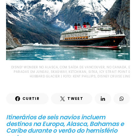
DISNEY WONDER NO ALASCA, COM SAÍDA DE VANCOUVER, NO CANADA, E
PARADAS EM JUNEAU, SKAGWAY, KETCHIKAN, SITKA, ICY STRAIT POINT E
HUBBARD GLACIER | FOTO: KENT PHILLIPS, DISNEY CRUISE LINE
CURTIR
TWEET
Itinerários de seis navios incluem
destinos na Europa, Alasca, Bahamas e
Caribe durante o verão do hemisfério