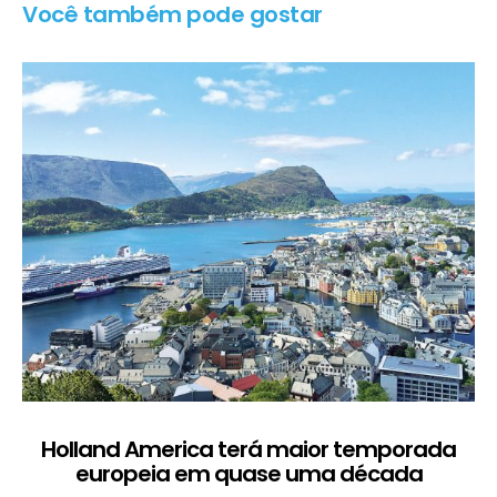
Você também pode gostar
Holland America terá maior temporada
H
europeia em quase uma década