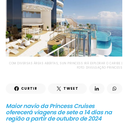
COM DIVERSAS ÁREAS ABERTAS, SUN PRINCESS IRÁ EXPLORAR O CARIBE |
FOTO: DIVULGAÇÃO PRINCESS
CURTIR
TWEET
Maior navio da Princess Cruises
oferecerá viagens de sete a 14 dias na
região a partir de outubro de 2024