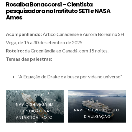
Rosalba Bonaccorsi – Cientista
pesquisadora no Instituto SETI e NASA
Ames
Acompanhando:
Ártico Canadense e Aurora Boreal no SH
Vega, de 15 a 30 de setembro de 2025
Roteiro:
da Groenlândia ao Canadá, com 15 noites.
Temas das palestras:
“A Equação de Drake e a busca por vida no universo”
NAVIO SH VEGA EM
NAVIO SH VEGA | FOTO:
EXPEDIÇÃO NA
DIVULGAÇÃO
ANTÁRTICA | FOTO:
DIVULGAÇÃO / SWAN
HELLENIC