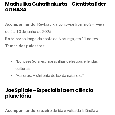
Madhulika Guhathakurta – Cientista líder
da NASA
Acompanhando:
Reykjavik a Longyearbyen no SH Vega,
de 2 a 13 de junho de 2025
Roteiro:
ao longo da costa da Noruega, em 11 noites.
Temas das palestras:
“Eclipses Solares: maravilhas celestiais e lendas
culturais”
“Auroras: A sinfonia de luz da natureza”
Joe Spitale – Especialista em ciência
planetária
Acompanhando:
cruzeiro de ida e volta da Islândia a