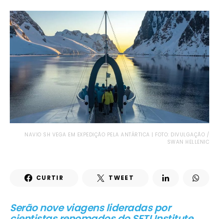
NAVIO SH VEGA EM EXPEDIÇÃO PELA ANTÁRTICA | FOTO: DIVULGAÇÃO /
SWAN HELLENIC
CURTIR
TWEET
Serão nove viagens lideradas por
cientistas renomados do SETI Institute