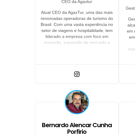
CEO da Agaxtur
Gest
Atual CEO da AgaxTur, uma das mais
renomadas operadoras de turismo do
Ges
Brasil. Com uma vasta experiência no
alc
setor de viagens e hospitalidade, tem
em 
liderado a empresa com foco em
em
inovação, expansão de mercado e
excelência no atendimento ao cliente.
esp
Pa
estr
apren
par
Bernardo Alencar Cunha
Porfirio