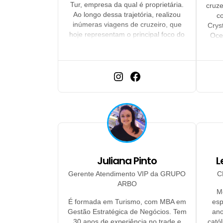
Tur, empresa da qual é proprietária.
cruze
Ao longo dessa trajetória, realizou
c
inúmeras viagens de cruzeiro, que
Crys
hoje representam o principal foco do
Oce
nosso negócio. Além disso, teve a
Crui
oportunidade de conhecer diversos
destinos dentro desse segmento,
acumulando experiência e paixão por
esse tipo de viagem. Em cada
cruzeiro, segue com o mesmo
entusiasmo: aproveitar ao máximo
cada experiência a bordo e em terra.
Juliana Pinto
L
Gerente Atendimento VIP da GRUPO
C
ARBO
M
É formada em Turismo, com MBA em
esp
Gestão Estratégica de Negócios. Tem
ano
30 anos de experiência no trade e
cató