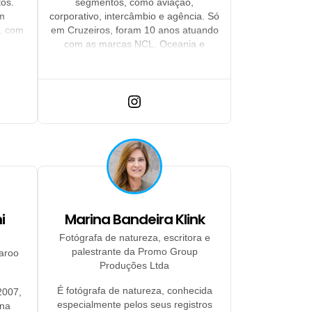
tos.
segmentos, como aviação,
em
corporativo, intercâmbio e agência. Só
, com
em Cruzeiros, foram 10 anos atuando
iros.
com as marcas NCL, Oceania e
Regent.
i
Marina Bandeira Klink
Fotógrafa de natureza, escritora e
palestrante da Promo Group
aroo
Produções Ltda
É fotógrafa de natureza, conhecida
2007,
especialmente pelos seus registros
 na