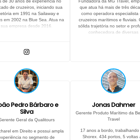
s de 30 anos de experiência no
Fundadora da MG Travel, emp
ado de cruzeiros, iniciando sua
que atua há mais de três déc
ajetória em 1991 na Sailaway e
como operadora especialista
s em 2002 na Blue Sea. Atua na
cruzeiros marítimos e fluviais
sua empresa desde 2016.
sólida trajetória no setor e pro
conhecedora de diversas
companhias, construiu ao long
anos uma rede de relacionamen
parcerias que fortaleceu a posi
MG Travel no mercado. Sua exp
abrange desde os cruzeiros mar
mais tradicionais até os rotei
exclusivos em navios fluviais, 
garantiu à empresa a capacida
oferecer consultoria especializ
produtos diferenciados e experi
para cada perfil de viajantes. 
oão Pedro Bárbaro e
Jonas Dahmer
integra o Conselho Administrati
Silva
Gerente Produto Marítimo da B
empresa, contribuindo ativam
Travel
Gerente Geral da Qualitours
com sua experiência estratégi
visão de futuro.
17 anos a bordo, trabalhand
harel em Direito e possui ampla
Shorex. 434 portos, 5 voltas
experiência no segmento de