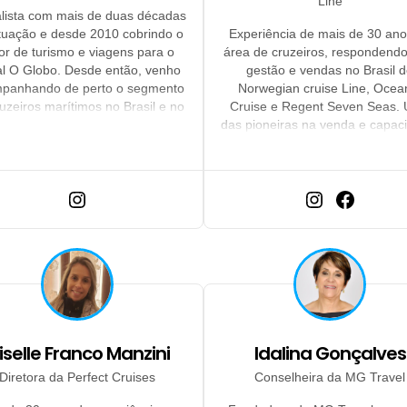
Line
lista com mais de duas décadas
tuação e desde 2010 cobrindo o
Experiência de mais de 30 ano
or de turismo e viagens para o
área de cruzeiros, respondendo
al O Globo. Desde então, venho
gestão e vendas no Brasil 
panhando de perto o segmento
Norwegian cruise Line, Ocea
uzeiros marítimos no Brasil e no
Cruise e Regent Seven Seas.
, entrevistando especialistas no
das pioneiras na venda e capac
unto, cobrindo inaugurações de
de cruzeiros fluviais no Brasil a
avios e testando serviços de
da então representação de div
diversas armadoras.
empresas de Cruzeiro fluvial
marítimo. Membro do conselh
Clia, membro do conselho da B
e de WTM.
iselle Franco Manzini
Idalina Gonçalves
Diretora da Perfect Cruises
Conselheira da MG Travel