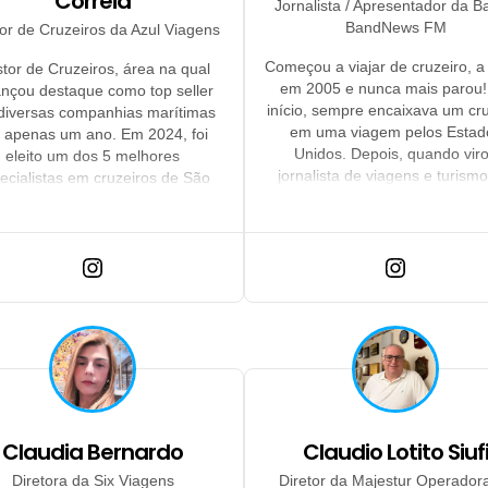
Correia
Jornalista / Apresentador da B
BandNews FM
or de Cruzeiros da Azul Viagens
Começou a viajar de cruzeiro, a 
tor de Cruzeiros, área na qual
em 2005 e nunca mais parou!
ançou destaque como top seller
início, sempre encaixava um cr
diversas companhias marítimas
em uma viagem pelos Estad
 apenas um ano. Em 2024, foi
Unidos. Depois, quando vir
eleito um dos 5 melhores
jornalista de viagens e turismo
ecialistas em cruzeiros de São
navios continuaram fazendo par
ulo. Com mais de 25 anos no
sua vida. Nunca parou pra con
turismo, atuou com clientes
mas acho acredita ter feito mais
atégicos, liderança de equipes e
cruzeiros. Já foram diversa
treinamentos. É movido por
inaugurações e roteiros especi
dizado constante e por construir
Somente no ano passado, for
cerias com foco em resultados.
cruzeiros!
Claudia Bernardo
Claudio Lotito Siuf
Diretora da Six Viagens
Diretor da Majestur Operador