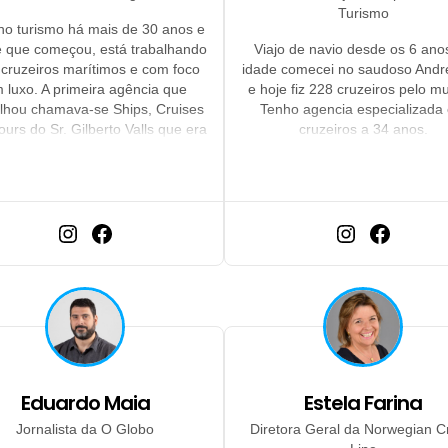
Turismo
no turismo há mais de 30 anos e
 que começou, está trabalhando
Viajo de navio desde os 6 ano
cruzeiros marítimos e com foco
idade comecei no saudoso Andr
 luxo. A primeira agência que
e hoje fiz 228 cruzeiros pelo m
alhou chamava-se Ships, Cruises
Tenho agencia especializada
ours do Sr. Gilberto Valls que era
cruzeiros a 34 anos.
xpert em cruzeiros marítimos e
 nasceu sua paixão por navios.
s teve o prazer de trabalhar com
s grandes monstros de cruzeiro
Hirsch e Neriton Vasconcelos. Foi
a do Ilya Hirsch e a agência era
ializada em cruzeiros marítimos
foco muito grande e luxo. Há 13
s possui a Six Viagens e segue
m especialização em cruzeiros
marítimos de luxo.
Eduardo Maia
Estela Farina
Jornalista da O Globo
Diretora Geral da Norwegian C