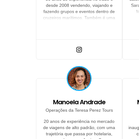
desde 2008 vendendo, viajando e
Sar
fazendo grupos e eventos dentro de
M
cruzeiros marítimos. Também é uma
agênc
entusiasta deste produto tão completo
no
que atinge todo tipo de público, desde
bras
o turista econômico, marinheiro de
vi
primeira viagem, até o viajante mais
b
exigente e experiente.
emb
Manoela Andrade
Operações da Teresa Perez Tours
20 anos de experiência no mercado
de viagens de alto padrão, com uma
inaug
trajetória que passa por hotelaria,
c