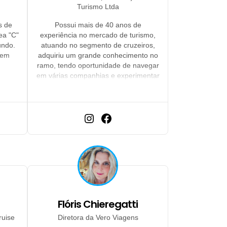
Turismo Ltda
s de
Possui mais de 40 anos de
ea "C"
experiência no mercado de turismo,
undo.
atuando no segmento de cruzeiros,
 em
adquiriu um grande conhecimento no
ramo, tendo oportunidade de navegar
em várias companhias e experimentar
os diferenciais oferecidos por cada
uma delas. Navegar é conforto,
tranquilidade e bons serviços reunidos
em uma única viagem.
Flóris Chieregatti
ruise
Diretora da Vero Viagens