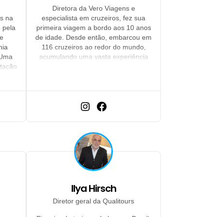
Diretora da Vero Viagens e
s na
especialista em cruzeiros, fez sua
 pela
primeira viagem a bordo aos 10 anos
de
de idade. Desde então, embarcou em
nia
116 cruzeiros ao redor do mundo,
 Uma
acumulando uma vasta experiência
itação
no segmento.
través
ersas
 e
o da
raztoa
Ilya Hirsch
Diretor geral da Qualitours