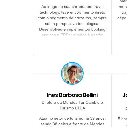
Mai
Ao longo de sua carreira em travel
merc
technology, teve envolvimento direto
tr
com o segmento de cruzeiros, sempre
depoi
sob a perspectiva tecnológica.
Desenvolveu e implementou booking
engines e ERPs voltados à gestão
financeira e operacional desse
mercado. Um marco importante foi a
implementação do ERP na Agaxtur,
que exigiu soluções para a
complexidade específica dos
cruzeiros, incluindo múltiplas moedas,
diferentes metodologias de
pagamento a fornecedores
internacionais, prazos de liquidação
distintos e variados modelos de
Ines Barbosa Bellini
J
cobrança junto ao cliente final. Essa
Diretora da Mendes Tur Câmbio e
experiência consolidou sua expertise
Turismo LTDA
em estruturar sistemas robustos que
asseguram acuracidade financeira e
Atua no setor de turismo há 39 anos,
É bac
eficiência operacional no setor
sendo 38 deles à frente da Mendes
marítimo.