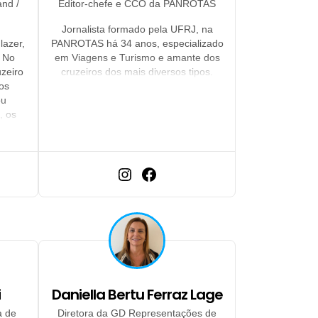
and /
Editor-chefe e CCO da PANROTAS
Jornalista formado pela UFRJ, na
lazer,
PANROTAS há 34 anos, especializado
 No
em Viagens e Turismo e amante dos
uzeiro
cruzeiros dos mais diversos tipos.
os
ou
, os
te de
tar,
 de 40
s
ais.
am 10
i
Daniella Bertu Ferraz Lage
a de
Diretora da GD Representações de