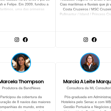
ah e Felipe. Em 2009, fundou a
Cias marítimas e fluviais que já v
aritimos, uma das primeiras
Costa Cruzeiros / MSC Cruzeir
ias especializadas em cruzeiros
Pullmantur / Island / Princess Cr
 Brasil, ajudando milhares de
Royal Caribbean / Celebrity Cru
ileiros a realizarem o sonho de
Azamara / Norwegian Cruise Li
ver momentos inesquecíveis a
Oceania / Regent Seven Seas /
ordo. Ao longo da carreira, já
Hellenic / Iate Eclipse / AmaWat
arcou em mais de 140 navios.
Marcela Thompson
Marcia A Leite Marq
Produtora da BandNews
Consultora da ML Consultor
Participou da cobertura da
Pós-graduada em Administra
uração de 8 navios das maiores
Hoteleira pelo Senac e com M
ompanhias do mundo, entre
Gestão Portuária e Negócios 