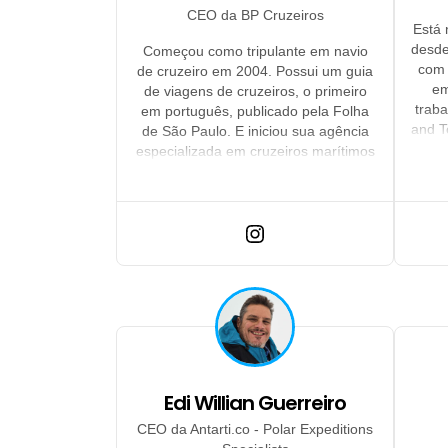
CEO da BP Cruzeiros
Está 
desde
Começou como tripulante em navio
com 
de cruzeiro em 2004. Possui um guia
em
de viagens de cruzeiros, o primeiro
trab
em português, publicado pela Folha
and T
de São Paulo. E iniciou sua agência
um e
especializada em cruzeiros marítimos
dai
em 2011.
Depoi
doi
Ilya 
sóci
espec
com 
ano
co
Edi Willian Guerreiro
CEO da Antarti.co - Polar Expeditions