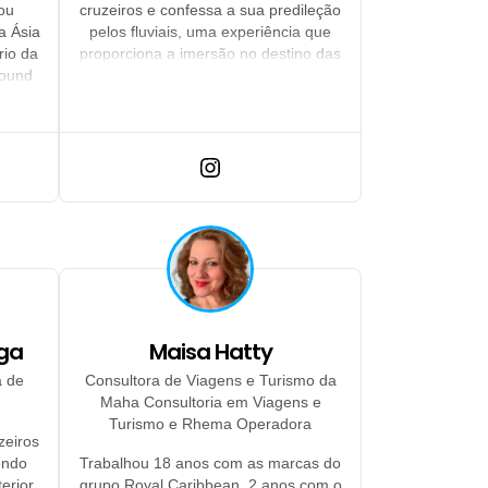
ou
cruzeiros e confessa a sua predileção
a Ásia
pelos fluviais, uma experiência que
rio da
proporciona a imersão no destino das
ound
“slow trips” com a praticidade das
viagens de cruzeiros
ga
Maisa Hatty
a de
Consultora de Viagens e Turismo da
Maha Consultoria em Viagens e
Turismo e Rhema Operadora
zeiros
endo
Trabalhou 18 anos com as marcas do
erior.
grupo Royal Caribbean, 2 anos com o