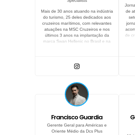
Specialists
Jorna
Mais de 30 anos atuando na indústria
de a
do turismo, 25 deles dedicados aos
set
cruzeiros marítimos, com relevantes
jorn
atuações na MSC Cruzeiros e nos
acom
últimos 3 anos na implantação da
de cr
marca Swan Hellenic no Brasil e na
mundo
América Latina.
ass
n
Francisco Guardia
G
Gerente Geral para Américas e
Oriente Médio da Dcs Plus