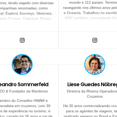
mundo e 112 países. Termin
iros, tendo viajado com diversas
navegando nos últimos anos pel
ompanhias renomadas, como
e Oceania. Trabalhou no escritó
tal, Explora Journeys, Silversea,
MSC também, comandando Gr
ania Cruises, Celestyal, Disney
service e Shorex.
se Line, Costa Cruzeiros e MSC
Cruzeiros.
eandro Sommerfeld
Liese Guedes Nóbre
EO & Fundador da Maritimos
Diretora da Rhema Operador
Cruzeiros
embro do Conselho HWAW e
ecialista em cruzeiros, com 30
Há 30 anos comercializando cru
s de experiência no turismo, é
para os agentes de viagens, t
lico, casado há 26 anos e pai de
realizado viagens no Brasil e Ext