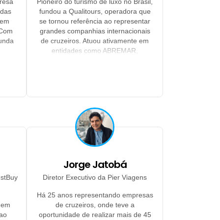
resa
Pioneiro do turismo de luxo no Brasil,
adas
fundou a Qualitours, operadora que
 em
se tornou referência ao representar
. Com
grandes companhias internacionais
funda
de cruzeiros. Atuou ativamente em
entidades como ABREMAR,
o dos
IPETURIS, Sindetur-SP e ABAV-SP,
tos e
sempre promovendo a
ção da
profissionalização do setor. Com mais
ertise
de três décadas de liderança, hoje é
ítimos
consultor estratégico da Qualitours,
ros
reconhecido como uma das maiores
o que
referências do turismo brasileiro.
de de
ada,
ências
Hoje,
Jorge Jatobá
vo da
estBuy
Diretor Executivo da Pier Viagens
ente
ca e
Há 25 anos representando empresas
o em
de cruzeiros, onde teve a
 ao
oportunidade de realizar mais de 45