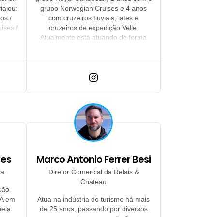
iajou:
grupo Norwegian Cruises e 4 anos
os /
com cruzeiros fluviais, iates e
uises /
cruzeiros de expedição Velle.
ises /
Atualmente está atuando de forma
ne /
independente e fazendo consultoria
 Swan
para a Rhema Operadora mais
erways
focada nos cruzeiros fluviais, iates,
expedições e luxo.
ues
Marco Antonio Ferrer Besi
ia
Diretor Comercial da Relais &
Chateau
ção
BA em
Atua na indústria do turismo há mais
pela
de 25 anos, passando por diversos