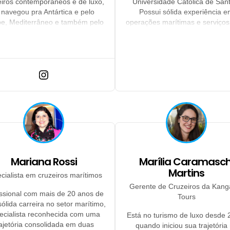
eiros contemporâneos e de luxo,
Universidade Católica de San
 navegou pra Antártica e pelo
Possui sólida experiência 
be, Mediterrâneo e também pelo
operações marítimas e serviços
 Danúbio. Em breve estará em
forte atuação no setor de cruze
xpedição acima do círculo polar
tico e velejando entre as ilhas
Gregas.
Mariana Rossi
Marília Caramasch
Martins
cialista em cruzeiros marítimos
Gerente de Cruzeiros da Kang
issional com mais de 20 anos de
Tours
ólida carreira no setor marítimo,
ecialista reconhecida com uma
Está no turismo de luxo desde 
rajetória consolidada em duas
quando iniciou sua trajetória