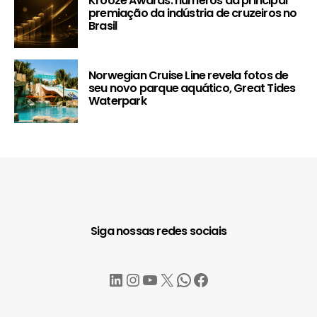
Krooze Awards: números da principal
premiação da indústria de cruzeiros no
Brasil
Norwegian Cruise Line revela fotos de
seu novo parque aquático, Great Tides
Waterpark
Siga nossas redes sociais
LinkedIn
Instagram
YouTube
X
WhatsApp
Facebook