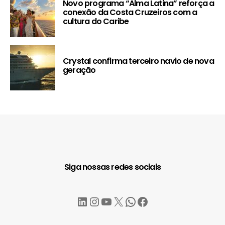
Novo programa “Alma Latina” reforça a
conexão da Costa Cruzeiros com a
cultura do Caribe
Crystal confirma terceiro navio de nova
geração
Siga nossas redes sociais
LinkedIn
Instagram
YouTube
X
WhatsApp
Facebook