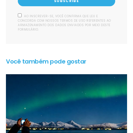
SUBSCRIBE
AO INSCREVER-SE, VOCÊ CONFIRMA QUE LEU E
CONCORDA COM NOSSOS TERMOS DE USO REFERENTES AO
ARMAZENAMENTO DOS DADOS ENVIADOS POR MEIO DESTE
FORMULÁRIO.
Você também pode gostar