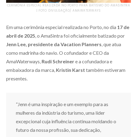
CERIMÔNIA ESPECIAL REALIZADA NO PORTO PARA BATISMO DO AMASINTRA
| FOTO: DIVULGAÇÃO/ AMAWATERWAYS
Em uma cerimônia especial realizada no Porto, no dia
17 de
abril de 2025
, o AmaSintra foi oficialmente batizado por
Jenn Lee, presidente
da Vacation Planners
, que atua
como madrinha do navio. O cofundador e CEO da
AmaWaterways,
Rudi Schreiner
e a cofundadora e
embaixadora da marca,
Kristin Karst
também estiveram
presentes.
“Jenn é uma inspiração e um exemplo para as
mulheres da indústria do turismo, uma líder
excepcional cuja influência continua moldando o
futuro da nossa profissão, sua dedicação,