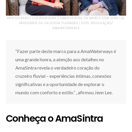
KRISTIN KARST, COFUNDADORA E EMBAIXADORA DA MARCA COM JENN LEE,
PRESIDENTE DA VACATION PLANNERS | FOTO: DIVULGAÇÃO/
AMAWATERWAYS
“Fazer parte deste marco para a AmaWaterways é
uma grande honra, a atenção aos detalhes no
AmaSintra revela o verdadeiro coração do
cruzeiro fluvial – experiências íntimas, conexões
significativas e a oportunidade de explorar o
mundo com conforto e estilo.” , afirmou Jenn Lee.
Conheça o AmaSintra