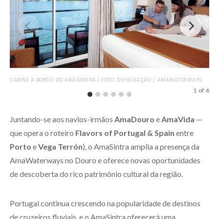
HOS
CABINE A BORDO DO AMASINTRA | FOTO: DIVULGAÇÃO / AMAWATERWAYS
AM
1
of
6
Juntando-se aos navios-irmãos
AmaDouro
e
AmaVida
—
que opera o roteiro
Flavors of Portugal & Spain
entre
Porto
e
Vega Terrón
), o AmaSintra amplia a presença da
AmaWaterways no Douro e oferece novas oportunidades
de descoberta do rico patrimônio cultural da região.
Portugal continua crescendo na popularidade de destinos
de cruzeiros fluviais, e o AmaSintra oferecerá uma