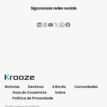
Siga nossas redes sociais
LinkedIn
Instagram
YouTube
X
WhatsApp
Facebook
Notícias
Destinos
A Bordo
Curiosidades
Guia do Cruzeirista
Sobre
Política de Privacidade
Tudo sobre cruzeiros