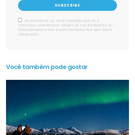
SUBSCRIBE
AO INSCREVER-SE, VOCÊ CONFIRMA QUE LEU E
CONCORDA COM NOSSOS TERMOS DE USO REFERENTES AO
ARMAZENAMENTO DOS DADOS ENVIADOS POR MEIO DESTE
FORMULÁRIO.
Você também pode gostar