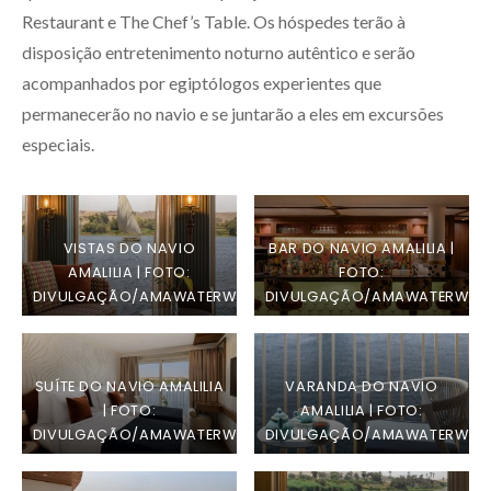
Restaurant e The Chef’s Table. Os hóspedes terão à
disposição entretenimento noturno autêntico e serão
acompanhados por egiptólogos experientes que
permanecerão no navio e se juntarão a eles em excursões
especiais.
VISTAS DO NAVIO
BAR DO NAVIO AMALILIA |
AMALILIA | FOTO:
FOTO:
DIVULGAÇÃO/AMAWATERWAYS
DIVULGAÇÃO/AMAWATERWAY
SUÍTE DO NAVIO AMALILIA
VARANDA DO NAVIO
| FOTO:
AMALILIA | FOTO:
DIVULGAÇÃO/AMAWATERWAYS
DIVULGAÇÃO/AMAWATERWAY