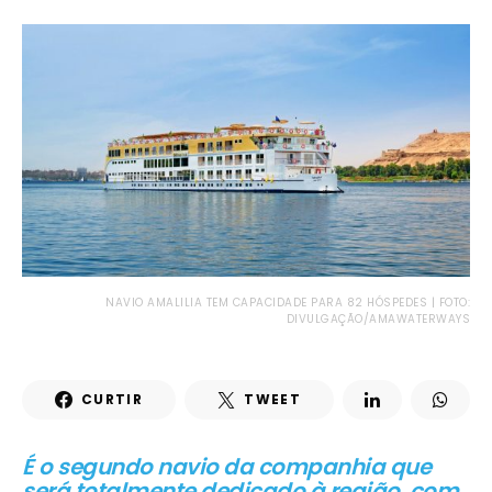
NAVIO AMALILIA TEM CAPACIDADE PARA 82 HÓSPEDES | FOTO:
DIVULGAÇÃO/AMAWATERWAYS
CURTIR
TWEET
É o segundo navio da companhia que
será totalmente dedicado à região, com