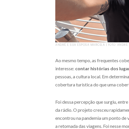
ANDRÉ E SUA ESPOSA MARCELA | FOTO: ANDRÉ
Ao mesmo tempo, as frequentes cober
interesse:
contar histórias dos luga
pessoas, a cultura local. Em determi
cobertura turística do que uma cobert
Foi dessa percepção que surgiu, entre
da rádio. O projeto cresceu rapidamen
encontrou na pandemia um ponto de vi
a retomada das viagens. Foi nesse mo