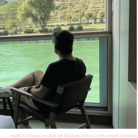
ANDRÉ COUTINHO DURANTE UM CRUZEIRO FLUVIAL | FOTO: ANDRÉ COUTINHO