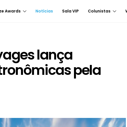
ze Awards
Notícias
Sala VIP
Colunistas
yages lança
tronômicas pela