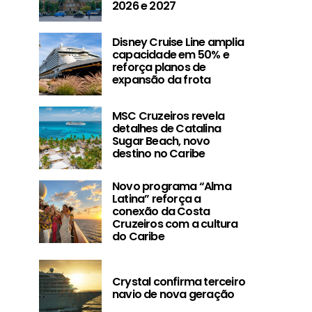
2026 e 2027
MSC Cruzeiros revela
Novo progra
detalhes de Catalina
Latina” reforç
Sugar Beach, novo
da Costa Cruze
Disney Cruise Line amplia
destino no Caribe
cultura do
capacidade em 50% e
reforça planos de
expansão da frota
MSC Cruzeiros revela
detalhes de Catalina
Sugar Beach, novo
destino no Caribe
Novo programa “Alma
Latina” reforça a
conexão da Costa
Cruzeiros com a cultura
do Caribe
Crystal confirma terceiro
navio de nova geração