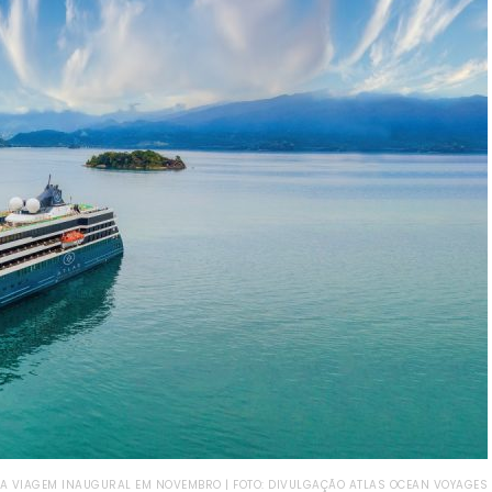
UA VIAGEM INAUGURAL EM NOVEMBRO | FOTO: DIVULGAÇÃO ATLAS OCEAN VOYAGES