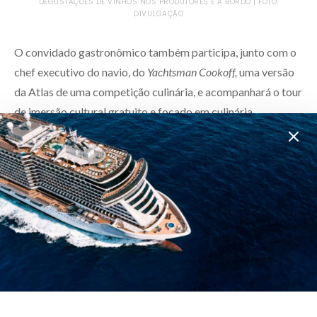
DEGUSTAÇÕES DE VINHOS NOS PRODUTORES E A BORDO | FOTO:
DIVULGAÇÃO
O convidado gastronômico também participa, junto com o
chef executivo do navio, do
Yachtsman Cookoff,
uma versão
da Atlas de uma competição culinária, e acompanhará o tour
de imersão cultural gratuito e focado em culinária.
Dependendo do itinerário, os hóspedes podem
experimentar tapas em Barcelona, na Espanha; explorar um
mercado de fazendeiros na Córsega, na França; ou comprar
chocolates e vinhos em Cinque Terre, na Itália, para
desfrutar a bordo.
Outro conceito de jantar aos hóspedes é o
Josper Grill Dining
Experience
oferecido no espaço 7-AFT Grill. À beira da
piscina, apresenta um estilo único de cozinha chamado
“Jospering” – uma técnica de grelhar que teve origem na