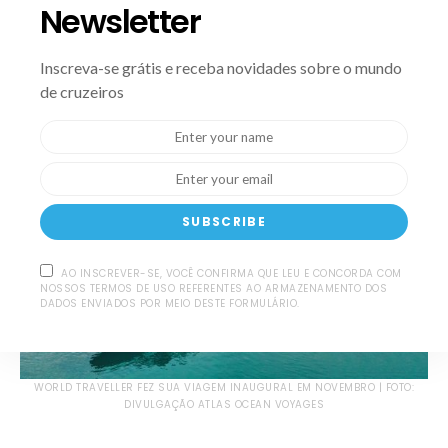
Newsletter
Espanha em 1969 e agora é considerada épica na
gastronomia do carvão vegetal.
Inscreva-se grátis e receba novidades sobre o mundo
de cruzeiros
Iates intimistas da Atlas
SUBSCRIBE
AO INSCREVER-SE, VOCÊ CONFIRMA QUE LEU E CONCORDA COM
NOSSOS TERMOS DE USO REFERENTES AO ARMAZENAMENTO DOS
DADOS ENVIADOS POR MEIO DESTE FORMULÁRIO.
WORLD TRAVELLER FEZ SUA VIAGEM INAUGURAL EM NOVEMBRO | FOTO:
DIVULGAÇÃO ATLAS OCEAN VOYAGES