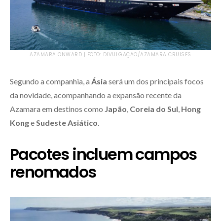
AZAMARA ONWARD | FOTO: DIVULGAÇÃO/AZAMARA CRUISES
Segundo a companhia, a
Ásia
será um dos principais focos
da novidade, acompanhando a expansão recente da
Azamara em destinos como
Japão
,
Coreia do Sul
,
Hong
Kong
e
Sudeste Asiático
.
Pacotes incluem campos
renomados