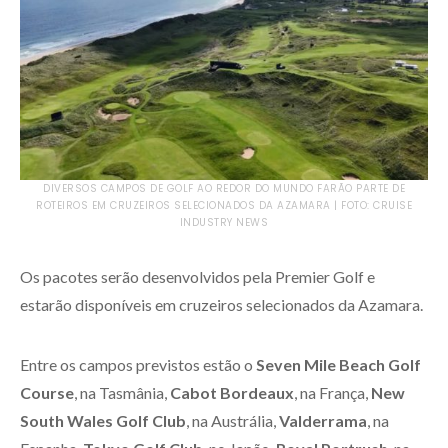
DIVERSOS CAMPOS DE GOLF AO REDOR DO MUNDO FARÃO PARTE DE
ROTEIROS EM CRUZEIROS SELECIONADOS DA AZAMARA | FOTO: CRUISE
INDUSTRY NEWS
Os pacotes serão desenvolvidos pela Premier Golf e
estarão disponíveis em cruzeiros selecionados da Azamara.
Entre os campos previstos estão o
Seven Mile Beach Golf
Course
, na Tasmânia,
Cabot Bordeaux
, na França,
New
South Wales Golf Club
, na Austrália,
Valderrama
, na