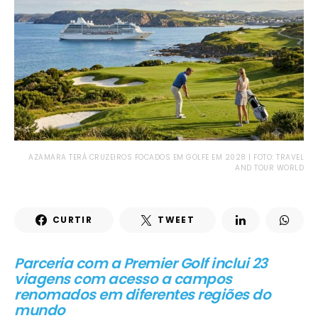
AZAMARA TERÁ CRUZEIROS FOCADOS EM GOLFE EM 2028 | FOTO: TRAVEL
AND TOUR WORLD
CURTIR
TWEET
Parceria com a Premier Golf inclui 23
viagens com acesso a campos
renomados em diferentes regiões do
mundo