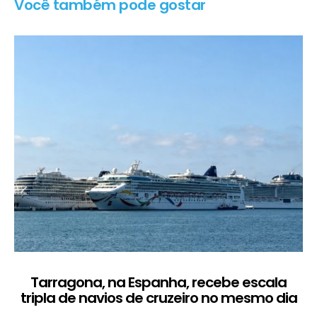
Você também pode gostar
Tarragona, na Espanha, recebe escala
C
tripla de navios de cruzeiro no mesmo dia