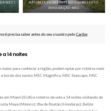
 DA MSC |
NATUREZA EXUBERANTE NO CARIBE | FOTO:
DIVULGAÇÃO MSC
ocê precisa saber antes do seu cruzeiro pelo
Caribe
 a 14 noites
 maior para conhecer a região, podem optar por roteiros mais
es a bordo dos navios MSC Magnifica, MSC Seascape, MSC
 em Miami (EUA) e roteiros de sete a 14 noites visitando de
osta Maya (México); Ilha de Roatán (Honduras); Belize
rve (Bahamas); Puerto Plata (República Dominicana); San