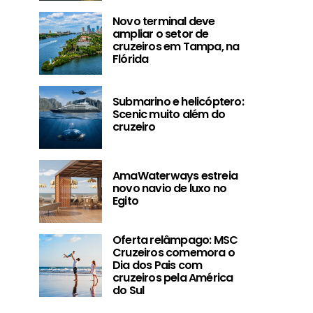
Novo terminal deve
ampliar o setor de
cruzeiros em Tampa, na
Flórida
Submarino e helicóptero:
Scenic muito além do
cruzeiro
AmaWaterways estreia
novo navio de luxo no
Egito
AmaWaterways estreia
Oferta relâm
Oferta relâmpago: MSC
novo navio de luxo no
Cruzeiros co
Cruzeiros comemora o
Egito
Dia dos Pais co
Dia dos Pais com
pela Améric
cruzeiros pela América
do Sul