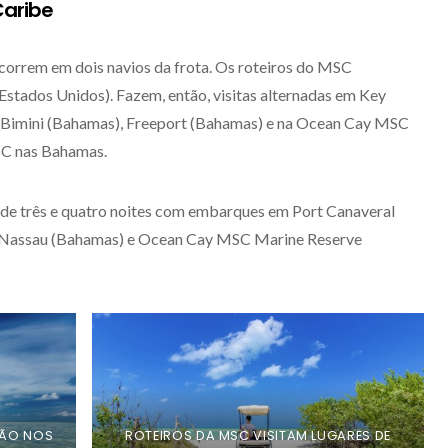
Caribe
ocorrem em dois navios da frota. Os roteiros do MSC
tados Unidos). Fazem, então, visitas alternadas em Key
 Bimini (Bahamas), Freeport (Bahamas) e na Ocean Cay MSC
MSC nas Bahamas.
 de três e quatro noites com embarques em Port Canaveral
 a Nassau (Bahamas) e Ocean Cay MSC Marine Reserve
TÃO NOS
ROTEIROS DA MSC VISITAM LUGARES DE