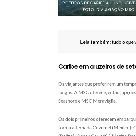
ROTEIROS DE CARIBE ALL-INCLUSIVE
FOTO: DIVULGAÇÃO MSC
Leia também:
tudo o que v
Caribe em cruzeiros de sete
Os viajantes que preferirem um tempo
longos. A MSC oferece, então, opçõ
Seashore e MSC Meraviglia.
Os dois primeiros oferecem embarques
forma alternada Cozumel (México); C
(Belize); Ocean Cay MSC Marine Rese