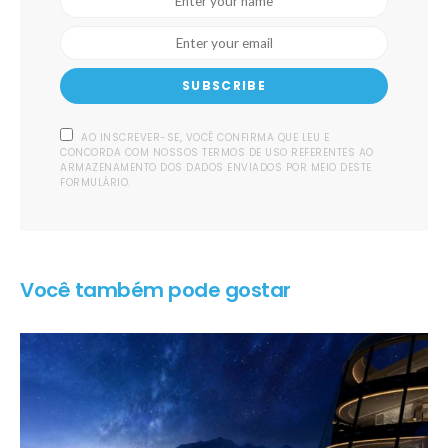
SUBSCRIBE
AO INSCREVER-SE, VOCÊ CONFIRMA QUE LEU E
CONCORDA COM NOSSOS TERMOS DE USO REFERENTES AO
ARMAZENAMENTO DOS DADOS ENVIADOS POR MEIO DESTE
FORMULÁRIO.
Você também pode gostar