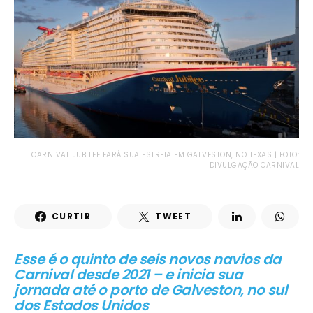
CARNIVAL JUBILEE FARÁ SUA ESTREIA EM GALVESTON, NO TEXAS | FOTO:
DIVULGAÇÃO CARNIVAL
CURTIR
TWEET
Esse é o quinto de seis novos navios da
Carnival desde 2021 – e inicia sua
jornada até o porto de Galveston, no sul
dos Estados Unidos