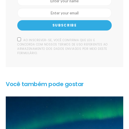
SUBSCRIBE
AO INSCREVER-SE, VOCÊ CONFIRMA QUE LEU E
CONCORDA COM NOSSOS TERMOS DE USO REFERENTES AO
ARMAZENAMENTO DOS DADOS ENVIADOS POR MEIO DESTE
FORMULÁRIO.
Você também pode gostar