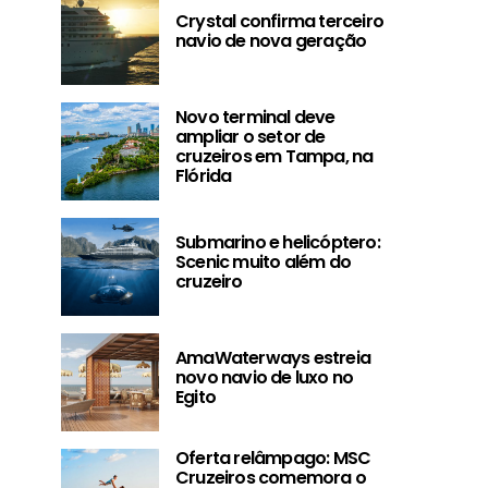
Crystal confirma terceiro
navio de nova geração
Novo terminal deve
ampliar o setor de
cruzeiros em Tampa, na
Flórida
Submarino e helicóptero:
Scenic muito além do
cruzeiro
AmaWaterways estreia
novo navio de luxo no
Egito
AmaWaterways estreia
Oferta relâm
Oferta relâmpago: MSC
novo navio de luxo no
Cruzeiros co
Cruzeiros comemora o
Egito
Dia dos Pais co