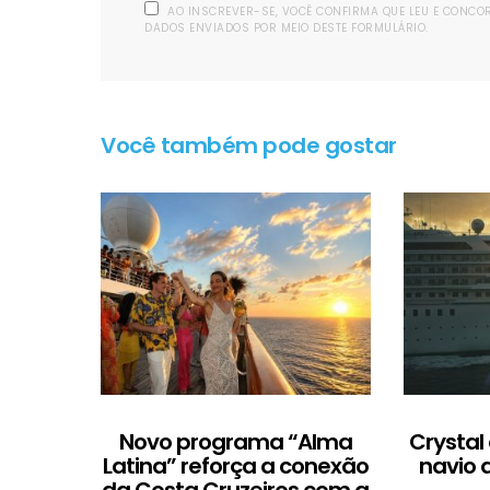
AO INSCREVER-SE, VOCÊ CONFIRMA QUE LEU E CONC
DADOS ENVIADOS POR MEIO DESTE FORMULÁRIO.
Você também pode gostar
Novo programa “Alma
Crystal
Latina” reforça a conexão
navio 
da Costa Cruzeiros com a