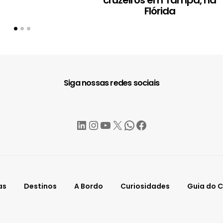
Flórida
Siga nossas redes sociais
LinkedIn
Instagram
YouTube
X
WhatsApp
Facebook
as
Destinos
A Bordo
Curiosidades
Guia do C