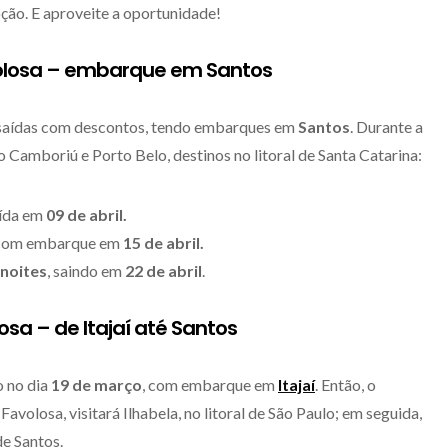
ção. E aproveite a oportunidade!
volosa – embarque em Santos
 saídas com descontos, tendo embarques em
Santos
. Durante a
 Camboriú e Porto Belo, destinos no litoral de Santa Catarina:
aída em
09 de abril.
 com embarque em
15 de abril.
noites
, saindo em
22 de abril
.
osa – de Itajaí até Santos
 no dia
19 de março
, com embarque em
Itajaí
. Então, o
avolosa, visitará Ilhabela, no litoral de São Paulo; em seguida,
e Santos.