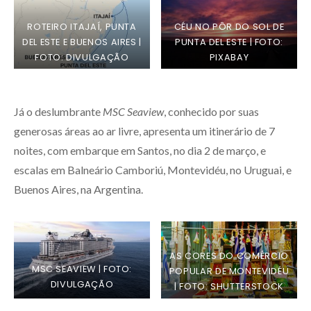
ROTEIRO ITAJAÍ, PUNTA
CÉU NO PÔR DO SOL DE
DEL ESTE E BUENOS AIRES |
PUNTA DEL ESTE | FOTO:
FOTO: DIVULGAÇÃO
PIXABAY
Já o deslumbrante
MSC Seaview
, conhecido por suas
generosas áreas ao ar livre, apresenta um itinerário de 7
noites, com embarque em Santos, no dia 2 de março, e
escalas em Balneário Camboriú, Montevidéu, no Uruguai, e
Buenos Aires, na Argentina.
AS CORES DO COMÉRCIO
MSC SEAVIEW | FOTO:
POPULAR DE MONTEVIDÉU
DIVULGAÇÃO
| FOTO: SHUTTERSTOCK