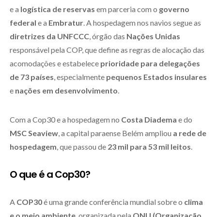
e a
logística de reservas
em parceria com o
governo
federal
e a
Embratur
. A hospedagem nos navios segue as
diretrizes da UNFCCC
, órgão das
Nações Unidas
responsável pela COP, que define as regras de alocação das
acomodações e estabelece
prioridade para delegações
de 73 países
, especialmente
pequenos Estados insulares
e
nações em desenvolvimento
.
Com a Cop30 e a hospedagem no
Costa Diadema
e do
MSC Seaview
, a capital paraense Belém ampliou
a rede de
hospedagem
, que passou de
23 mil para 53 mil leitos
.
O que é a Cop30?
A
COP30
é uma grande conferência mundial sobre o
clima
e o meio ambiente
, organizada pela
ONU (Organização