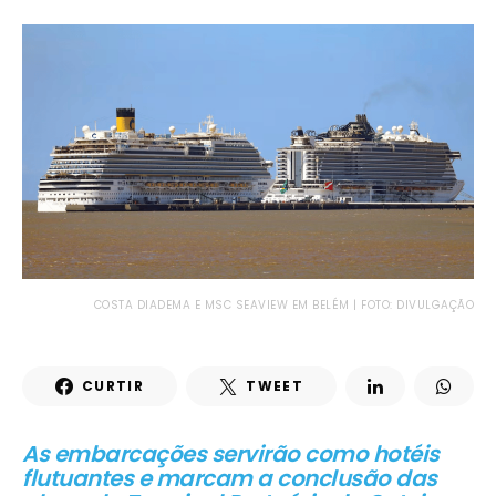
COSTA DIADEMA E MSC SEAVIEW EM BELÉM | FOTO: DIVULGAÇÃO
CURTIR
TWEET
As embarcações servirão como hotéis
flutuantes e marcam a conclusão das