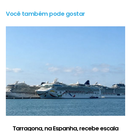
Você também pode gostar
Tarragona, na Espanha, recebe escala
C