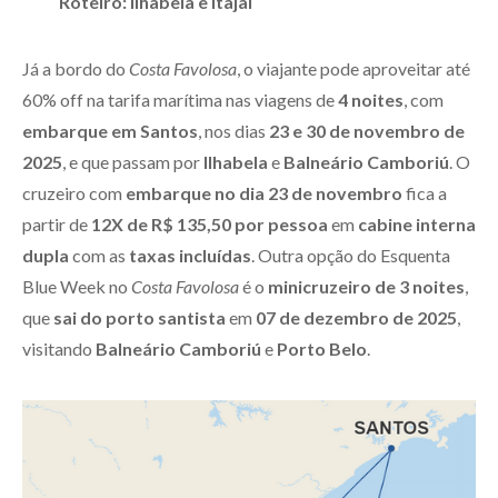
Roteiro: Ilhabela e Itajaí
Já a bordo do
Costa Favolosa
, o viajante pode aproveitar até
60% off na tarifa marítima nas viagens de
4 noites
, com
embarque em Santos
, nos dias
23 e 30 de novembro de
2025
, e que passam por
Ilhabela
e
Balneário Camboriú
. O
cruzeiro com
embarque no dia 23 de novembro
fica a
partir de
12X de R$ 135,50
por pessoa
em
cabine interna
dupla
com as
taxas incluídas
. Outra opção do Esquenta
Blue Week no
Costa Favolosa
é o
minicruzeiro de 3 noites
,
que
sai do porto santista
em
07 de dezembro de 2025
,
visitando
Balneário Camboriú
e
Porto Belo
.