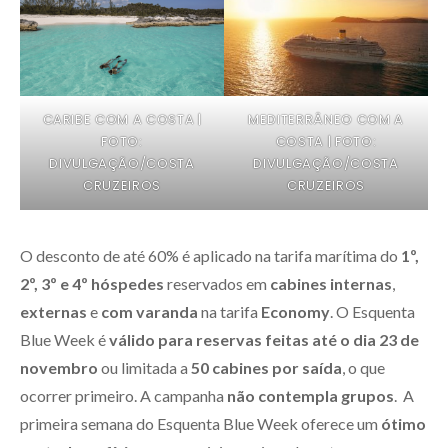
CARIBE COM A COSTA |
MEDITERRÂNEO COM A
FOTO:
COSTA | FOTO:
DIVULGAÇÃO/COSTA
DIVULGAÇÃO/COSTA
CRUZEIROS
CRUZEIROS
O desconto de até 60% é aplicado na tarifa marítima do
1º,
2º, 3º e 4º hóspedes
reservados em
cabines internas
,
externas
e
com varanda
na tarifa
Economy
. O Esquenta
Blue Week é
válido para reservas feitas até o dia 23 de
novembro
ou limitada a
50 cabines por saída
, o que
ocorrer primeiro. A campanha
não contempla grupos
. A
primeira semana do Esquenta Blue Week oferece um
ótimo