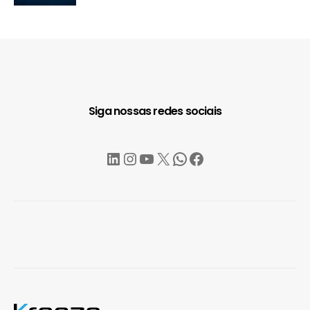
Siga nossas redes sociais
LinkedIn
Instagram
YouTube
X
WhatsApp
Facebook