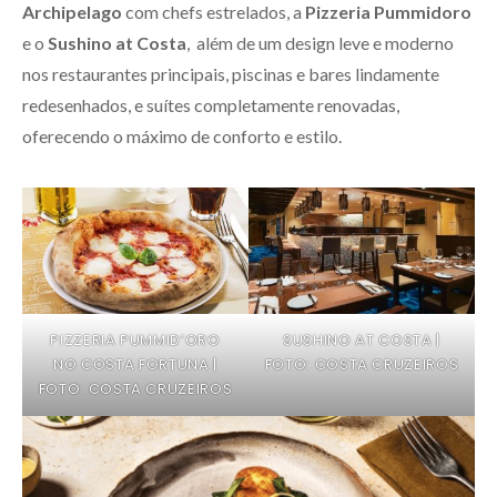
Archipelago
com chefs estrelados, a
Pizzeria Pummidoro
e o
Sushino at Costa
, além de um design leve e moderno
nos restaurantes principais, piscinas e bares lindamente
redesenhados, e suítes completamente renovadas,
oferecendo o máximo de conforto e estilo.
PIZZERIA PUMMID’ORO
SUSHINO AT COSTA |
NO COSTA FORTUNA |
FOTO: COSTA CRUZEIROS
FOTO: COSTA CRUZEIROS