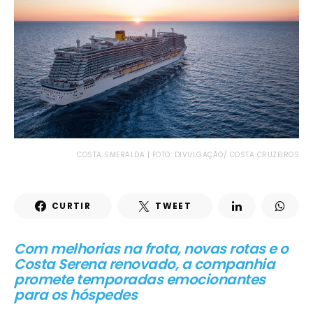
COSTA SMERALDA | FOTO: DIVULGAÇÃO/ COSTA CRUZEIROS
CURTIR
TWEET
Com melhorias na frota, novas rotas e o
Costa Serena renovado, a companhia
promete temporadas emocionantes
para os hóspedes