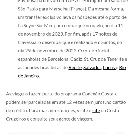
Favolosa há um voo da TAP Air Portugal com saída de
São Paulo para Marselha (França). Da mesma forma,
um transfer exclusivo leva os hóspedes até o porto de
La Seyne Sur Mer para embarque no navio, no dia 11
de novembro de 2023. Por fim, após 17 noites de
travessia, o desembarque é realizado em Santos, no
dia 29 de novembro de 2023. O roteiro inclui
espanholas de Barcelona, Cádiz, St. Cruz de Tenerife e
as cidades brasileiras de
Recife
,
Salvador
,
Ilhéus
e
Rio
de Janeiro
.
As viagens fazem parte do programa Conexão Costa, e
podem ser parceladas em até 12 vezes sem juros, no cartão
de crédito. Para mais informações, visite o
site
da Costa
Cruzeiros e consulte seu agente de viagem.