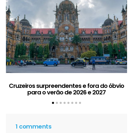
Cruzeiros surpreendentes e fora do óbvio
D
para o verão de 2026 e 2027
5
1 comments