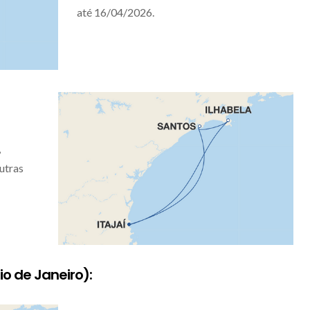
até 16/04/2026.
,
utras
io de Janeiro):