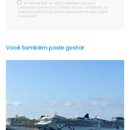
AO INSCREVER-SE, VOCÊ CONFIRMA QUE LEU E
CONCORDA COM NOSSOS TERMOS DE USO REFERENTES AO
ARMAZENAMENTO DOS DADOS ENVIADOS POR MEIO DESTE
FORMULÁRIO.
Você também pode gostar