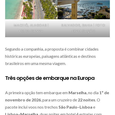
MACEIÓ, ALAGOAS |
SALVADOR, BAHIA | FOTO:
FOTO: CANVA
DIVULGAÇÃO
Segundo a companhia, a proposta é combinar cidades
históricas europeias, paisagens atlânticas e destinos
brasileiros em uma mesma viagem.
Três opções de embarque na Europa
A primeira opção tem embarque em
Marselha
, no dia
1º de
novembro de 2026
, para um cruzeiro de
22 noites
. O
pacote inclui voos nos trechos
São Paulo–Lisboa
e
Lisboa–Marselha
, duas noites em hotel 4 estrelas com