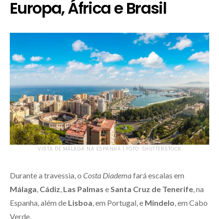
Europa, África e Brasil
VISTA DE MÁLAGA NA ESPANHA | FOTO: SHUTTERSTOCK
Durante a travessia, o
Costa Diadema
fará escalas em
Málaga
,
Cádiz
,
Las Palmas
e
Santa Cruz de Tenerife
, na
Espanha, além de
Lisboa
, em Portugal, e
Mindelo
, em Cabo
Verde.