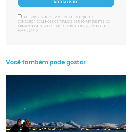
SUBSCRIBE
AO INSCREVER-SE, VOCÊ CONFIRMA QUE LEU E
CONCORDA COM NOSSOS TERMOS DE USO REFERENTES AO
ARMAZENAMENTO DOS DADOS ENVIADOS POR MEIO DESTE
FORMULÁRIO.
Você também pode gostar