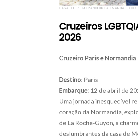
CASAL FELIZ EM FRANKFURT ALEMANHA | FOTO
Cruzeiros LGBTQ
2026
Cruzeiro Paris e Normandia
Destino
: Paris
Embarque:
12 de abril de 2
Uma jornada inesquecível re
coração da Normandia, expl
de La Roche-Guyon, a charmo
deslumbrantes da casa de Mo