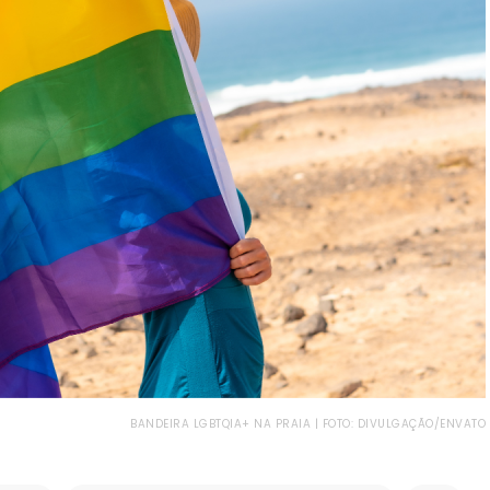
BANDEIRA LGBTQIA+ NA PRAIA | FOTO: DIVULGAÇÃO/ENVATO