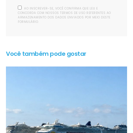
AO INSCREVER-SE, VOCÊ CONFIRMA QUE LEU E
CONCORDA COM NOSSOS TERMOS DE USO REFERENTES AO
ARMAZENAMENTO DOS DADOS ENVIADOS POR MEIO DESTE
FORMULÁRIO.
Você também pode gostar