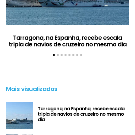
Tarragona, na Espanha, recebe escala
C
tripla de navios de cruzeiro no mesmo dia
Mais visualizados
Tarragona, na Espanha, recebe escala
tripla de navios de cruzeiro no mesmo
dia