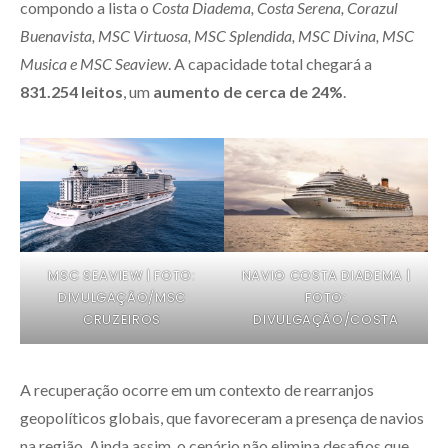
compondo a lista o
Costa Diadema, Costa Serena, Corazul
Buenavista, MSC Virtuosa, MSC Splendida, MSC Divina, MSC
Musica e MSC Seaview
. A capacidade total chegará a
831.254 leitos
, um
aumento de cerca de 24%
.
MSC SEAVIEW | FOTO:
NAVIO COSTA DIADEMA |
DIVULGAÇÃO/MSC
FOTO:
CRUZEIROS
DIVULGAÇÃO/COSTA
A recuperação ocorre em um contexto de rearranjos
geopolíticos globais, que favoreceram a presença de navios
na região. Ainda assim, o cenário não elimina desafios que