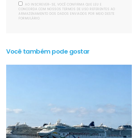
AO INSCREVER-SE, VOCÊ CONFIRMA QUE LEU E
CONCORDA COM NOSSOS TERMOS DE USO REFERENTES AO
ARMAZENAMENTO DOS DADOS ENVIADOS POR MEIO DESTE
FORMULÁRIO.
Você também pode gostar