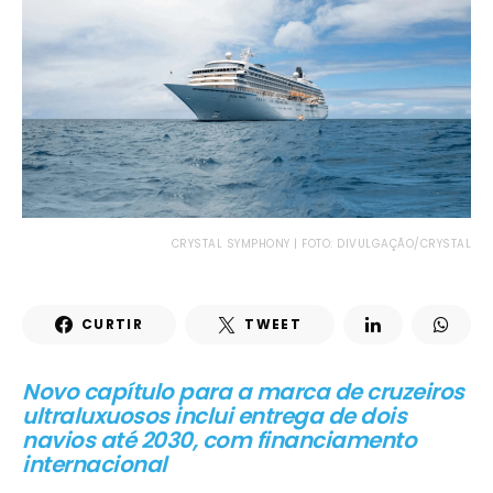
CRYSTAL SYMPHONY | FOTO: DIVULGAÇÃO/CRYSTAL
CURTIR
TWEET
Novo capítulo para a marca de cruzeiros
ultraluxuosos inclui entrega de dois
navios até 2030, com financiamento
internacional