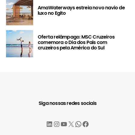
AmaWaterways estreia novo navio de
luxo no Egito
Oferta relâmpago: MSC Cruzeiros
comemora o Dia dos Pais com
cruzeiros pela América do Sul
Siga nossas redes sociais
LinkedIn
Instagram
YouTube
X
WhatsApp
Facebook