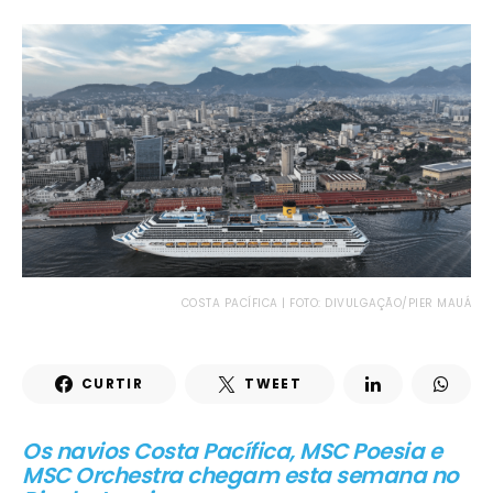
COSTA PACÍFICA | FOTO: DIVULGAÇÃO/PIER MAUÁ
CURTIR
TWEET
Os navios Costa Pacífica, MSC Poesia e
MSC Orchestra chegam esta semana no