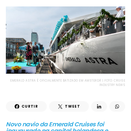
EMERALD ASTRA É OFICIALMENTE BATIZADO EM AMSTERDÃ | FOTO: CRUISE
INDUSTRY NEWS
CURTIR
TWEET
Novo navio da Emerald Cruises foi
inaugurado na capital holandesa e