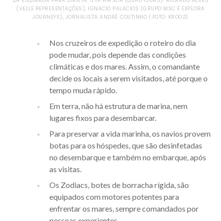
DA ESQUERDA PARA DIREITA: ILYA HIRSCH (QUALITOURS). RICARDO ALVES
(VELLE REPRESENTAÇÕES), IGNACIO PALACIOS (GRUPO MSC E EXPLORA
JOURNEYS), JORNALISTA ANDRÉ COUTINHO | FOTO: KROOZE
Nos cruzeiros de expedição o roteiro do dia
pode mudar, pois depende das condições
climáticas e dos mares. Assim, o comandante
decide os locais a serem visitados, até porque o
tempo muda rápido.
Em terra, não há estrutura de marina, nem
lugares fixos para desembarcar.
Para preservar a vida marinha, os navios provem
botas para os hóspedes, que são desinfetadas
no desembarque e também no embarque, após
as visitas.
Os Zodiacs, botes de borracha rígida, são
equipados com motores potentes para
enfrentar os mares, sempre comandados por
pessoas experientes.