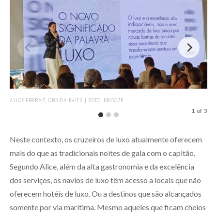
LOC
ALICE FERRAZ, CEO DA FHITS | FOTO: KROOZE
HOS
1
of
3
Neste contexto, os cruzeiros de luxo atualmente oferecem
mais do que as tradicionais noites de gala com o capitão.
Segundo Alice, além da alta gastronomia e da excelência
dos serviços, os navios de luxo têm acesso a locais que não
oferecem hotéis de luxo. Ou a destinos que são alcançados
somente por via marítima. Mesmo aqueles que ficam cheios