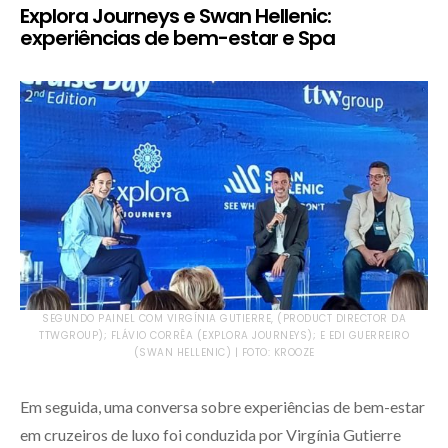
Explora Journeys e Swan Hellenic:
experiências de bem-estar e Spa
SEGUNDO PAINEL COM VIRGÍNIA GUTIERRE, (PRODUCT DIRECTOR DA
TTWGROUP); FLÁVIO CORRÊA (EXPLORA JOURNEYS); E EDI GUERREIRO
(SWAN HELLENIC) | FOTO: KROOZE
Em seguida, uma conversa sobre experiências de bem-estar
em cruzeiros de luxo foi conduzida por Virgínia Gutierre