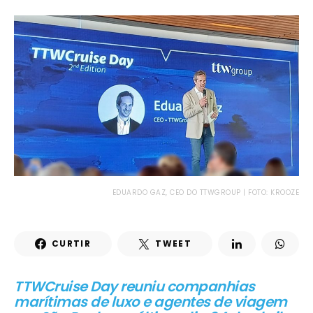
EDUARDO GAZ, CEO DO TTWGROUP | FOTO: KROOZE
CURTIR
TWEET
TTWCruise Day reuniu companhias
marítimas de luxo e agentes de viagem