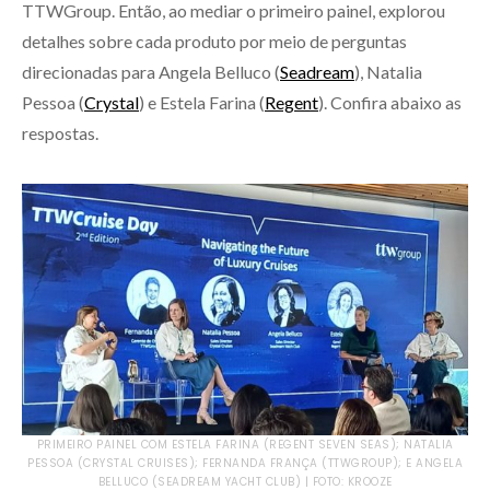
TTWGroup. Então, ao mediar o primeiro painel, explorou
detalhes sobre cada produto por meio de perguntas
direcionadas para Angela Belluco (
Seadream
), Natalia
Pessoa (
Crystal
) e Estela Farina (
Regent
). Confira abaixo as
respostas.
PRIMEIRO PAINEL COM ESTELA FARINA (REGENT SEVEN SEAS); NATALIA
PESSOA (CRYSTAL CRUISES); FERNANDA FRANÇA (TTWGROUP); E ANGELA
BELLUCO (SEADREAM YACHT CLUB) | FOTO: KROOZE