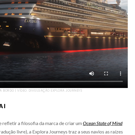
 A BORDO | VÍDEO: DIVULGAÇÃO EXPLORA JOURNEYS
 I
 refletir a filosofia da marca de criar um
Ocean
State of Mind
adução livre), a Explora Journeys traz a seus navios as raízes