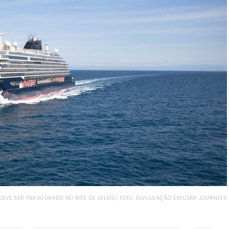
 DEVE SER INAUGURADO NO MÊS DE JULHO | FOTO: DIVULGAÇÃO EXPLORA JOURNEYS