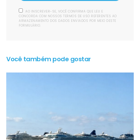
AO INSCREVER-SE, VOCÊ CONFIRMA QUE LEU E
CONCORDA COM NOSSOS TERMOS DE USO REFERENTES AO
ARMAZENAMENTO DOS DADOS ENVIADOS POR MEIO DESTE
FORMULÁRIO.
Você também pode gostar