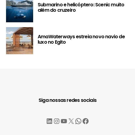
Submarino e helicóptero: Scenic muito
além do cruzeiro
AmaWaterways estreia novo navio de
luxo no Egito
Siga nossas redes sociais
LinkedIn
Instagram
YouTube
X
WhatsApp
Facebook