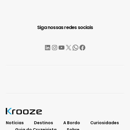
Siga nossas redes sociais
LinkedIn
Instagram
YouTube
X
WhatsApp
Facebook
Notícias
Destinos
A Bordo
Curiosidades
Guia do Cruzeirista
Sobre