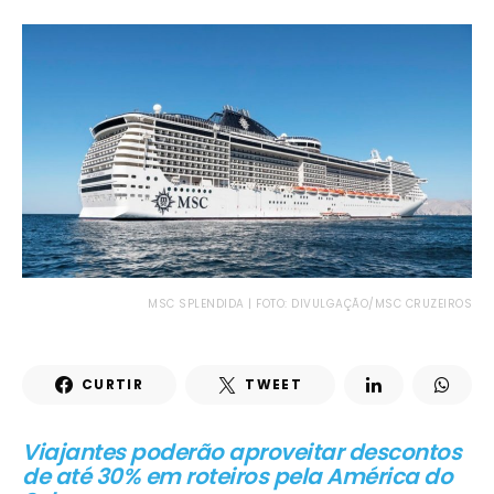
MSC SPLENDIDA | FOTO: DIVULGAÇÃO/MSC CRUZEIROS
CURTIR
TWEET
Viajantes poderão aproveitar descontos
de até 30% em roteiros pela América do