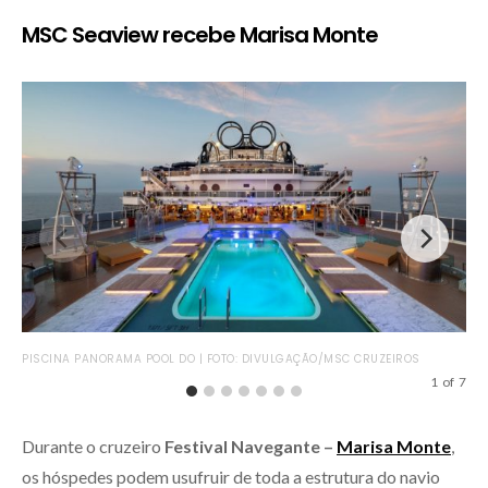
MSC Seaview recebe Marisa Monte
PON
PISCINA PANORAMA POOL DO | FOTO: DIVULGAÇÃO/MSC CRUZEIROS
1
of
7
Durante o cruzeiro
Festival Navegante –
Marisa Monte
,
os hóspedes podem usufruir de toda a estrutura do navio