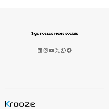
Siga nossas redes sociais
LinkedIn
Instagram
YouTube
X
WhatsApp
Facebook