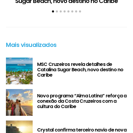
Sugar Beach, novo destino no Caribe
c
Mais visualizados
MSC Cruzeiros revela detalhes de
Catalina Sugar Beach, novo destino no
Caribe
Novo programa “Alma Latina” reforça a
conexão da Costa Cruzeiros com a
cultura do Caribe
Crystal confirma terceiro navio de nova