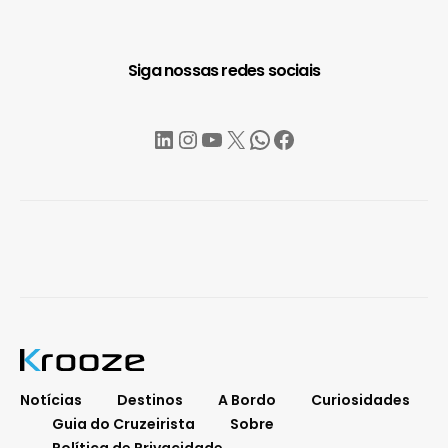
Siga nossas redes sociais
LinkedIn
Instagram
YouTube
X
WhatsApp
Facebook
Notícias
Destinos
A Bordo
Curiosidades
Guia do Cruzeirista
Sobre
Política de Privacidade