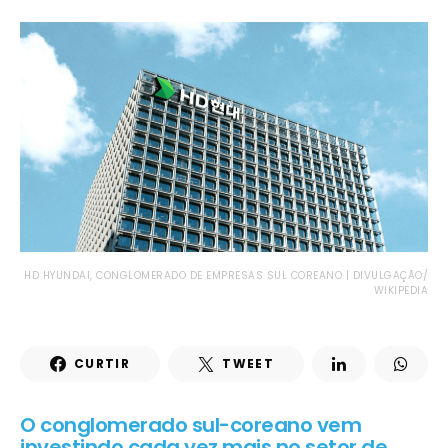
HD HYUNDAI, CONGLOMERADO DE EMPRESAS SUL COREANO | DIVULGAÇÃO/
WIKIPEDIA
CURTIR
TWEET
O conglomerado sul-coreano vem
investindo cada vez mais no setor de